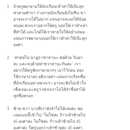
ถ้าครูพยายามให้นักเรียนเข้าท่าให้เป๊ะทุก
ท่าตามตำรา ร่างกายนักเรียนยังไม่ชิน ขา
อาจจะกางได้ไม่มาก แขนอาจจะยกได้น้อย
หน่อย พวกเราอยากให้ครู บอกให้เราทำเท่า
ที่ทำได้ และไกด์ให้เราหายใจให้สม่ำเสมอ 
แทนการพยายามบอกให้เราทำท่าให้เป๊ะทุก
องศา
‘ท่าต่อไป นาฎราชาสานะ ต่อด้วย วินยา
สะ และจบด้วยท่าชวาสานะกันค่ะ’ เรา
อยากให้ครูพักภาษายากๆ เอาไว้ก่อน ลอง
ใช้ภาษาง่ายๆ อธิบายท่า แทนการเรียกชื่อ
ที่นักเรียนอย่างพวกเรา อาจจะฟังไม่เข้าใจ 
เชื่อเถอะนะครูว่าพวกเราไม่ได้จำชื่อท่าได้
ทุกชื่อหรอก
ซ้าย-ขวา บางทีเรายังจำไม่ได้เลยค่ะ พอ
เจอแบบนี้เข้าไป ‘ไม่ใช่ค่ะ ก้าวเท้าซ้ายไป 
45 องศาค่ะ ไม่ใช่ค่ะ ก้าวเท้าซ้ายไป 45 
องศาค่ะ ก็ครูบอกว่าเท้าซ้ายค่ะ 45 องศา