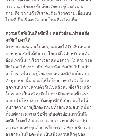
ว่าความเชื่อและข้อเท็จจริงต่างๆก็จะยิ่งมาก
ตาม ถึงเวลาแล้วที่เราจะต้องรู้ว่าความเชื่อแบบ
ไหนที่เป็นเรื่องจริง แบบไหนคือเรื่องเท็จ 
ความเชื่อที่เป็นเท็จข้อที่ 1 คนตัวอ่อนเท่านั้นถึง
จะฝึกโยคะได้
ถ้าหากว่าครูสอนโยคะทุกคนจะได้รับเงินคนละ
บาท ทุกครั้งที่ได้ยินว่า ‘โยคะมีไว้สำหรับคนตัว
อ่อนเท่านั้น’ หรือว่าเวลาคนบอกว่า ‘ไม่สามารถ
ฝึกโยคะได้เพราะตัวแข็ง หลังแข็งเกินไป’ แล้ว
ละก็ เราเชื่อว่าครูโยคะทุกคน คงมีเงินเก็บจาก
คำพูดเหล่านี้มากพอให้ไปใช่จ่ายค่ารีทรีตโยคะ
สุดหรูบนเกาะส่วนตัวกันไปแล้วละ ซึ่งจริงๆแล้ว
โยคะเองเป็นเครื่องมือในการฝึกความแข็งแรง
และปรับให้ร่างกายยืดหยุ่นที่ดีทีเดียว แต่ไม่ได้
หมายความว่าผู้ฝึกจะต้องมีทั้งสองคุณสมบัตินี้มา
ตั้งแต่แรก ความเชื่อที่ว่าต้องตัวอ่อนเท่านั้นถึง
จะฝึกโยคะได้ น่าจะมาจากทางพวกฝรั่งตะวัน
ตก เพราะจริงๆแล้วการฝึกท่าทาง ที่เราเรียกว่า
อาสานะในโยคะนั้น เป็นเพียงส่วนเล็กๆของ