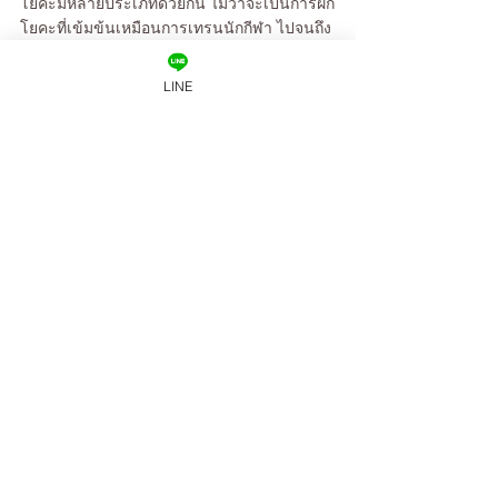
โยคะมีหลายประเภทด้วยกัน ไม่ว่าจะเป็นการฝึก
โยคะที่เข้มข้นเหมือนการเทรนนักกีฬา ไปจนถึง
โยคะที่เน้นด้านจิตใจและจิตวิญญาณ ตัวเลือก
นั้นมีไม่สิ้นสุด ถ้าหากว่าคุณกำลังลดไขมันหน้า
LINE
ท้องอยู่ ท่างูเห่าคือท่าที่เหมาะกับคุณ ถ้าหากว่า
คุณมีปัญหานอนไม่ค่อยหลับ ท่าผู้กล้า หรือว่าท่า
ฮีโร่คือท่าที่จะช่วยคุณได้ หรือถ้าคุณมีปัญหา
ปวดเรื่อยรัง ท่ากลับบนลงล่างต่างๆก็จะช่วยให้
อาการคุณดีขึ้นเรื่อยๆเมื่อฝึกเป็นประจำ หรือว่า
คุณต้องการเป็นคนความจำดี ท่าปลาคือคำตอบ
ของคุณ นัยยะสำคัญที่ต้องการบอกก็คือโยคะมี
ท่าที่เหมาะกับคนทุกรูปแบบ และมีการปรับท่าให้
เหมาะกับร่างกายแต่ละคนเสมอ สิ่งที่คุณต้องทำ
ก็คือทดลองฝึกโยคะในรูปแบบต่างๆเพื่อค้นหาว่า
แบบไหนที่ใช่สำหรับคุณก็เท่านั้นเอง 
เอาละ เมื่อเราเคลียร์ความเชื่อผิดๆเกี่ยวกับ
โยคะได้หมดแล้ว สเต็ปต่อไปก็คือการเปลี่ยนชุด 
กางเสื่อออกแล้วลงมือฝึกโยคะกัน
แปลบทความและเรียบเรียงใหม่จาก 