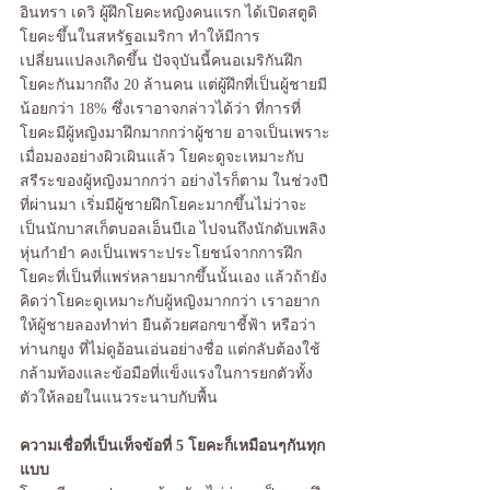
อินทรา เดวิ ผู้ฝึกโยคะหญิงคนแรก ได้เปิดสตูดิ
โยคะขึ้นในสหรัฐอเมริกา ทำให้มีการ
เปลี่ยนแปลงเกิดขึ้น ปัจจุบันนี้คนอเมริกันฝึก
โยคะกันมากถึง 20 ล้านคน แต่ผู้ฝึกที่เป็นผู้ชายมี
น้อยกว่า 18% ซึ่งเราอาจกล่าวได้ว่า ที่การที่
โยคะมีผู้หญิงมาฝึกมากกว่าผู้ชาย อาจเป็นเพราะ
เมื่อมองอย่างผิวเผินแล้ว โยคะดูจะเหมาะกับ
สรีระของผู้หญิงมากกว่า อย่างไรก็ตาม ในช่วงปี
ที่ผ่านมา เริ่มมีผู้ชายฝึกโยคะมากขึ้นไม่ว่าจะ
เป็นนักบาสเก็ตบอลเอ็นบีเอ ไปจนถึงนักดับเพลิง
หุ่นกำยำ คงเป็นเพราะประโยชน์จากการฝึก
โยคะที่เป็นที่แพร่หลายมากขึ้นนั้นเอง แล้วถ้ายัง
คิดว่าโยคะดูเหมาะกับผู้หญิงมากกว่า เราอยาก
ให้ผู้ชายลองทำท่า ยืนด้วยศอกขาชี้ฟ้า หรือว่า
ท่านกยูง ที่ไม่ดูอ้อนเอ่นอย่างชื่อ แต่กลับต้องใช้
กล้ามท้องและข้อมือที่แข็งแรงในการยกตัวทั้ง
ตัวให้ลอยในแนวระนาบกับพื้น 
ความเชื่อที่เป็นเท็จข้อที่ 5 โยคะก็เหมือนๆกันทุก
แบบ