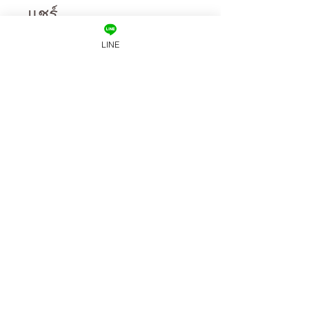
แชร์
LINE
ขอเข้าร่วม
LUXSICA YOGA & BEYOND
ONLINE
YOGA STUDIO