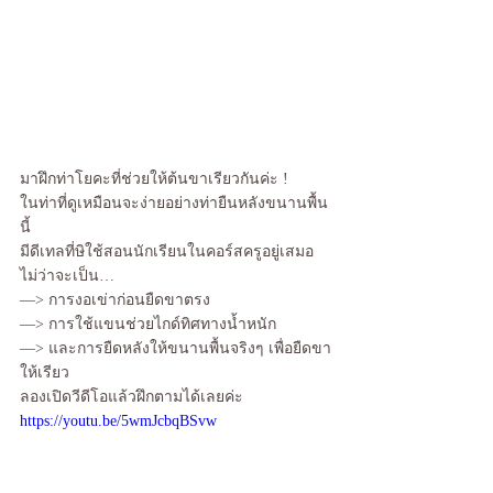
มาฝึกท่าโยคะที่ช่วยให้ต้นขาเรียวกันค่ะ !
ในท่าที่ดูเหมือนจะง่ายอย่างท่ายืนหลังขนานพื้น
นี้
มีดีเทลที่ษิใช้สอนนักเรียนในคอร์สครูอยู่เสมอ
ไม่ว่าจะเป็น…
—> การงอเข่าก่อนยืดขาตรง
—> การใช้แขนช่วยไกด์ทิศทางน้ำหนัก
—> และการยืดหลังให้ขนานพื้นจริงๆ เพื่อยืดขา
ให้เรียว
ลองเปิดวีดีโอแล้วฝึกตามได้เลยค่ะ
https://youtu.be/5wmJcbqBSvw