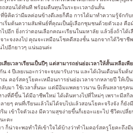
ถสอนได้ทันที พร้อมคืนทุนในระยะเวลาอันสั้น
่ษิคิดว่ามีผลค่อนข้างดีเลยก็คือ การได้มาทำความรู้จักกับกล
เริ่มต้นความสัมพันธ์ที่คุณเป็นผู้เลือกชุมชนด้วยตัวเอง คือ
าไปอีก ยิ่งกว่าตอนเลือกคณะเรียนในมหาลัย แล้วยิ่งถ้าได้เ
เจาะจงลงไป คุณจะเหมือนโชคดีสองชั้น นอกจากได้วิชาชีพคว
่กันไปอีกยาวๆ แน่นอนค่ะ
เสียเวลาเรียนเป็นปีๆ แต่สามารถย่นย่อเวลาให้สั้นเหลือเพียง
ัน 4 ปีเลยเนอะกว่าจะจบมารับงาน และได้เงินเดือนเริ่มต้นที
 คอร์สครูโยคะเหมือนการย่นย่อเวลาจากหลายปี ให้เป็น 1
ากลับมา ใช้เวลาสั้นนะ แต่มีอิมแพคยาวนาน ษิเห็นหลายๆคนเ
างที่ดีขึ้น ได้มีอาชีพใหม่ ได้เดินทางไปที่ใหม่ๆ เพราะมีสกิล
อหลายๆ คนที่เรียนแล้วไม่ได้จบไปแล้วสอนโยคะจริงจัง ก็ยังมี
ิม เข้าใจตัวเอง มีความสุขง่ายขึ้นก็เยอะแยะไป ชีวิตเปลี
้มนะคะ
ต์มา ก็น่าจะพอทำให้เข้าใจได้บ้างว่าทำไมคอร์สครูโยคะถึงมีม