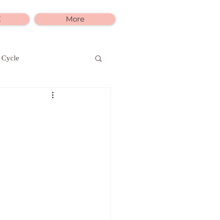
E
More
 Cycle