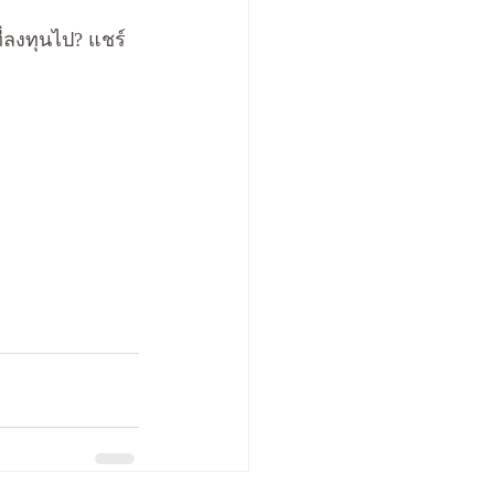
่ลงทุนไป? แชร์