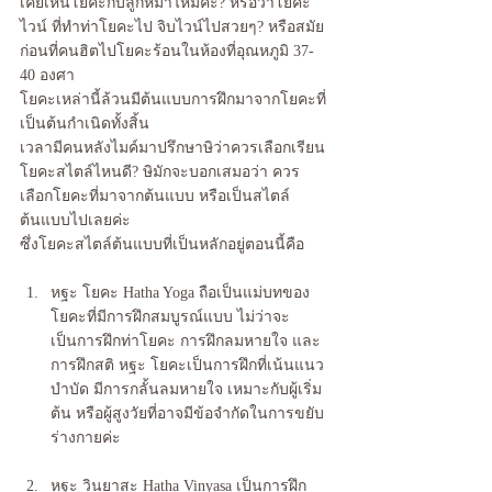
เคยเห็นโยคะกับลูกหมาไหมคะ? หรือว่าโยคะ
ไวน์ ที่ทำท่าโยคะไป จิบไวน์ไปสวยๆ? หรือสมัย
ก่อนที่คนฮิตไปโยคะร้อนในห้องที่อุณหภูมิ 37- 
40 องศา
โยคะเหล่านี้ล้วนมีต้นแบบการฝึกมาจากโยคะที่
เป็นต้นกำเนิดทั้งสิ้น
เวลามีคนหลังไมค์มาปรึกษาษิว่าควรเลือกเรียน
โยคะสไตล์ไหนดี? ษิมักจะบอกเสมอว่า ควร
เลือกโยคะที่มาจากต้นแบบ หรือเป็นสไตล์
ต้นแบบไปเลยค่ะ
ซึ่งโยคะสไตล์ต้นแบบที่เป็นหลักอยู่ตอนนี้คือ
หฐะ โยคะ Hatha Yoga ถือเป็นแม่บทของ
โยคะที่มีการฝึกสมบูรณ์แบบ ไม่ว่าจะ
เป็นการฝึกท่าโยคะ การฝึกลมหายใจ และ
การฝึกสติ หฐะ โยคะเป็นการฝึกที่เน้นแนว
บำบัด มีการกลั้นลมหายใจ เหมาะกับผู้เริ่ม
ต้น หรือผู้สูงวัยที่อาจมีข้อจำกัดในการขยับ
ร่างกายค่ะ
หฐะ วินยาสะ Hatha Vinyasa เป็นการฝึก