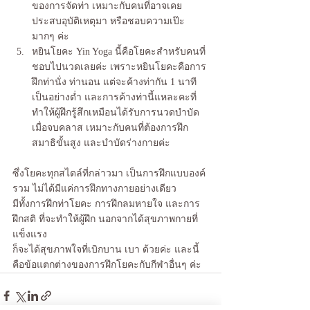
ของการจัดท่า เหมาะกับคนที่อาจเคย
ประสบอุบัติเหตุมา หรือชอบความเป๊ะ
มากๆ ค่ะ
หยินโยคะ Yin Yoga นี้คือโยคะสำหรับคนที่
ชอบไปนวดเลยค่ะ เพราะหยินโยคะคือการ
ฝึกท่านั่ง ท่านอน แต่จะค้างท่ากัน 1 นาที
เป็นอย่างต่ำ และการค้างท่านี้แหละคะที่
ทำให้ผู้ฝึกรู้สึกเหมือนได้รับการนวดบำบัด
เมื่อจบคลาส เหมาะกับคนที่ต้องการฝึก
สมาธิขั้นสูง และบำบัดร่างกายค่ะ
ซึ่งโยคะทุกสไตล์ที่กล่าวมา เป็นการฝึกแบบองค์
รวม ไม่ได้มีแค่การฝึกทางกายอย่างเดียว
มีทั้งการฝึกท่าโยคะ การฝึกลมหายใจ และการ
ฝึกสติ ที่จะทำให้ผู้ฝึก นอกจากได้สุขภาพกายที่
แข็งแรง
ก็จะได้สุขภาพใจที่เบิกบาน เบา ด้วยค่ะ และนี้
คือข้อแตกต่างของการฝึกโยคะกับกีฬาอื่นๆ ค่ะ