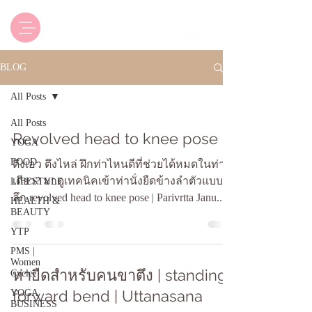
Luxsica Yoga & Beyond
BLOG
All Posts
All Posts
Revolved head to knee pose
YOGA
FOOD
ตึงเอว ตึงไหล่ ฝึกท่าไหนดีที่ช่วยได้หมดในท่า
เดียว? มาดูเทคนิคเข้าท่านั่งยืดข้างลำตัวแบบ
LIFESTYLE
ลึก revolved head to knee pose | Parivrtta Janu...
HEALTH &
BEAUTY
YTP
PMS |
Women
ท่ายืดสำหรับคนขาตึง | standing
Cycle
forward bend | Uttanasana
YOGA
BUSINESS